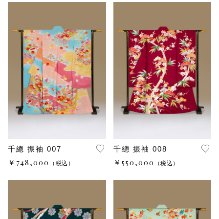
オンラインショップ
理由あり品SALE
レンタルアップ商品SALE
訪問着と黒留袖
和装小物
千總 振袖 007
千總 振袖 008
￥748,000
￥550,000
（税込）
（税込）