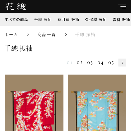
すべての商品
千總 振袖
藤井寛 振袖
久保耕 振袖
青柳 振袖
親カテゴリ
ホーム
商品一覧
千總 振袖
すべて
千總 振袖
子カテゴリ
千總 振袖
01
02
03
04
05
藤井寛 振袖
価格帯
久保耕 振袖
～
青柳 振袖
並び順
吉澤 振袖