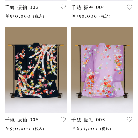
レンタル振袖Ｓサイズ（ＷＥＢ限定商品）
千總 振袖 003
千總 振袖 004
￥550,000
￥550,000
（税込）
（税込）
京都の前撮り(ホテル)
京都の前撮り(東山の町並み)
名古屋の前撮り(老舗写真館とガーデン)
神戸の前撮り(スタジオと旧居留地)
ご卒業袴・二尺袖
袴前撮り(神戸北野のスタジオと異人館街)
千總 振袖 005
千總 振袖 006
ビンテージ振袖
￥550,000
￥638,000
（税込）
（税込）