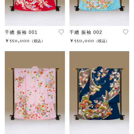
総絞り 振袖
その他
在庫あり
セール
桶絞り 振袖
千總 振袖 001
千總 振袖 002
手刺繍 振袖
￥550,000
￥550,000
（税込）
（税込）
辻が花 振袖
花總オリジナル振袖
レンタル振袖Ｔサイズ（ＷＥＢ限定商品）
レンタル振袖Ｌサイズ（ＷＥＢ限定商品）
レンタル振袖Ｍサイズ（ＷＥＢ限定商品）