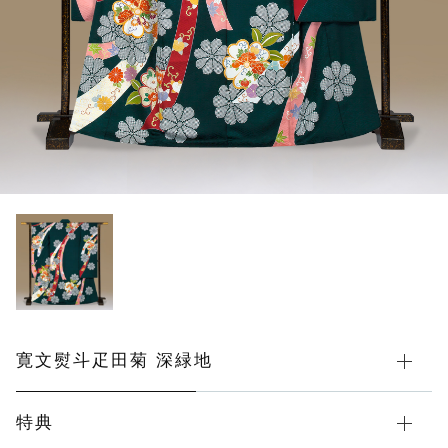
総絞り 振袖
その他
カートを確認する
在庫あり
セール
桶絞り 振袖
手刺繍 振袖
辻が花 振袖
花總オリジナル振袖
レンタル振袖Ｔサイズ（ＷＥＢ限定商品）
レンタル振袖Ｌサイズ（ＷＥＢ限定商品）
寛文熨斗疋田菊 深緑地
レンタル振袖Ｍサイズ（ＷＥＢ限定商品）
特典