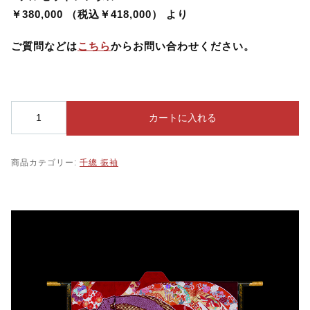
オンラインショップ
￥380,000 （税込￥418,000） より
理由あり品SALE
ご質問などは
こちら
からお問い合わせください。
レンタルアップ商品SALE
千
カートに入れる
訪問着と黒留袖
總
振
和装小物
袖
商品カテゴリー:
千總 振袖
0
0
9
個