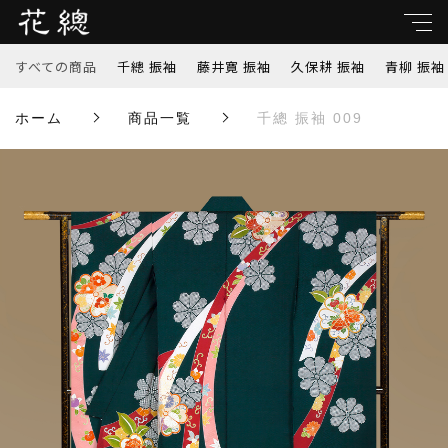
カートに商品を追加しました
すべての商品
千總 振袖
藤井寛 振袖
久保耕 振袖
青柳 振袖
親カテゴリ
ホーム
商品一覧
千總 振袖 009
すべて
千總 振袖 009
子カテゴリ
千總 振袖
数量
藤井寛 振袖
￥550,000
（税込）
価格帯
久保耕 振袖
～
青柳 振袖
並び順
ショッピングを続ける
吉澤 振袖