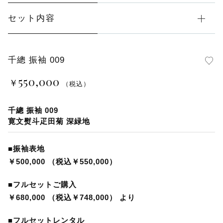
レンタル振袖Ｓサイズ（ＷＥＢ限定商品）
セット内容
京都の前撮り(ホテル)
千總 振袖 009
京都の前撮り(東山の町並み)
550,000
￥
（税込）
名古屋の前撮り(老舗写真館とガーデン)
千總 振袖 009
神戸の前撮り(スタジオと旧居留地)
寛文熨斗疋田菊 深緑地
ご卒業袴・二尺袖
■振袖表地
￥500,000 （税込￥550,000）
袴前撮り(神戸北野のスタジオと異人館街)
■フルセットご購入
￥680,000 （税込￥748,000） より
ビンテージ振袖
■フルセットレンタル