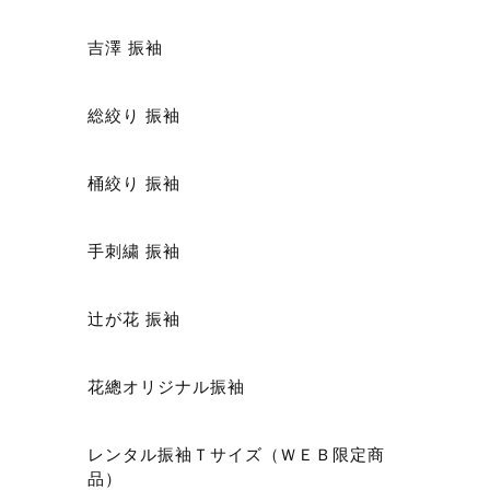
吉澤 振袖
総絞り 振袖
ショ
桶絞り 振袖
手刺繍 振袖
辻が花 振袖
花總オリジナル振袖
レンタル振袖Ｔサイズ（ＷＥＢ限定商
品）