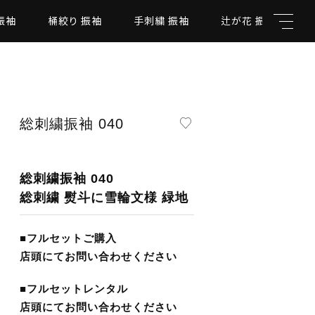
振袖
桶絞り 振袖
手刺繍 振袖
辻が花 振袖
総刺繍振袖 040
親カテゴリ
総刺繍振袖 040
総刺繍 熨斗に雪輪文様 緑地
￥
■フルセットご購入
（税込）
子カテゴリ
店頭にてお問い合わせください
■フルセットレンタル
店頭にてお問い合わせください