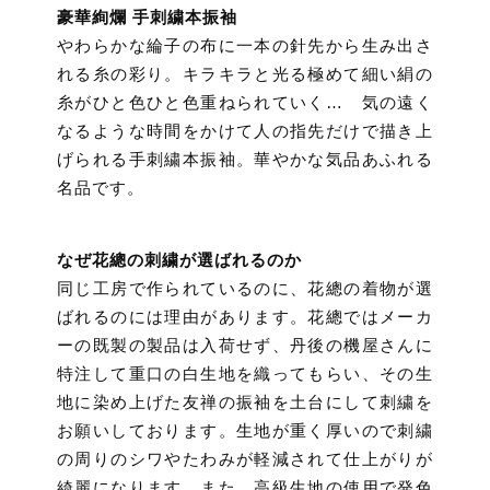
豪華絢爛 手刺繍本振袖
やわらかな綸子の布に一本の針先から生み出さ
れる糸の彩り。キラキラと光る極めて細い絹の
糸がひと色ひと色重ねられていく… 気の遠く
なるような時間をかけて人の指先だけで描き上
げられる手刺繍本振袖。華やかな気品あふれる
名品です。
なぜ花總の刺繍が選ばれるのか
同じ工房で作られているのに、花總の着物が選
ばれるのには理由があります。花總ではメーカ
ーの既製の製品は入荷せず、丹後の機屋さんに
特注して重口の白生地を織ってもらい、その生
地に染め上げた友禅の振袖を土台にして刺繍を
お願いしております。生地が重く厚いので刺繍
の周りのシワやたわみが軽減されて仕上がりが
綺麗になります。また、高級生地の使用で発色