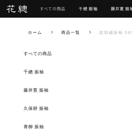
すべての商品
千總 振袖
藤井寛 振
ホーム
商品一覧
総刺繍振袖 04
カートに商品を追加しまし
すべての商品
千總 振袖
藤井寛 振袖
総刺繍振袖 040
数量
久保耕 振袖
青柳 振袖