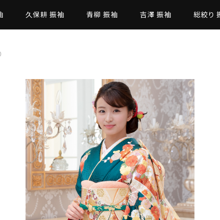
袖
久保耕 振袖
青柳 振袖
吉澤 振袖
総絞り 
0
た