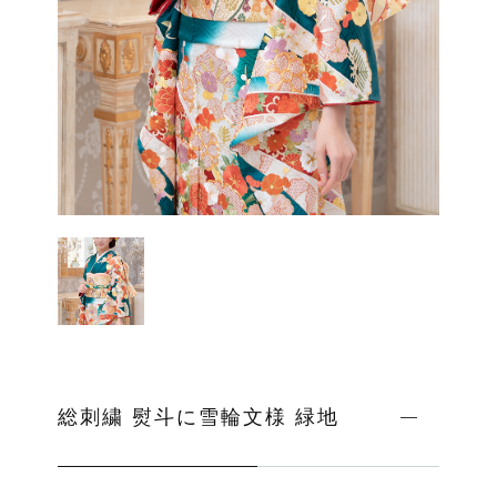
ッピングを続ける
カートを確認
総刺繍 熨斗に雪輪文様 緑地