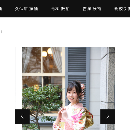
袖
久保耕 振袖
青柳 振袖
吉澤 振袖
総絞り 
1
た