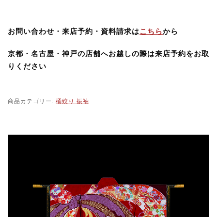
オンラインショップ
理由あり品SALE
お問い合わせ・来店予約・資料請求は
こちら
から
京都・名古屋・神戸の店舗へお越しの際は来店予約をお取
レンタルアップ商品SALE
りください
訪問着と黒留袖
商品カテゴリー:
桶絞り 振袖
和装小物