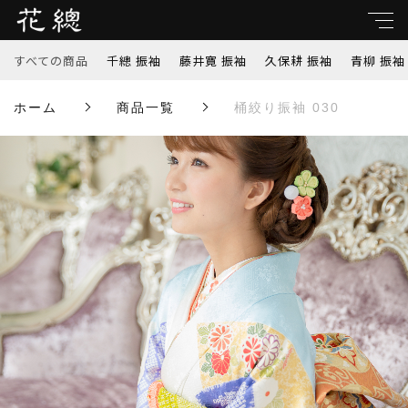
カートに商品を追加しました
すべての商品
千總 振袖
藤井寛 振袖
久保耕 振袖
青柳 振袖
親カテゴリ
ホーム
商品一覧
桶絞り振袖 030
すべて
桶絞り振袖 030
子カテゴリ
千總 振袖
数量
藤井寛 振袖
￥
（税込）
価格帯
久保耕 振袖
～
青柳 振袖
並び順
ショッピングを続ける
吉澤 振袖