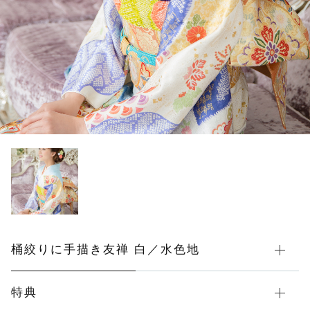
総絞り 振袖
その他
カートを確認する
在庫あり
セール
桶絞り 振袖
手刺繍 振袖
辻が花 振袖
花總オリジナル振袖
レンタル振袖Ｔサイズ（ＷＥＢ限定商品）
レンタル振袖Ｌサイズ（ＷＥＢ限定商品）
桶絞りに手描き友禅 白／水色地
レンタル振袖Ｍサイズ（ＷＥＢ限定商品）
特典