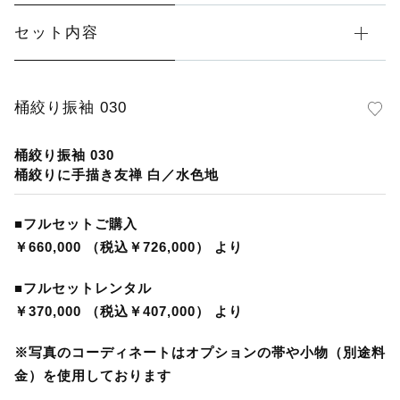
レンタル振袖Ｓサイズ（ＷＥＢ限定商品）
セット内容
京都の前撮り(ホテル)
桶絞り振袖 030
京都の前撮り(東山の町並み)
桶絞り振袖 030
名古屋の前撮り(老舗写真館とガーデン)
桶絞りに手描き友禅 白／水色地
神戸の前撮り(スタジオと旧居留地)
■フルセットご購入
￥660,000 （税込￥726,000） より
ご卒業袴・二尺袖
■フルセットレンタル
袴前撮り(神戸北野のスタジオと異人館街)
￥370,000 （税込￥407,000） より
※写真のコーディネートはオプションの帯や小物（別途料
ビンテージ振袖
金）を使用しております