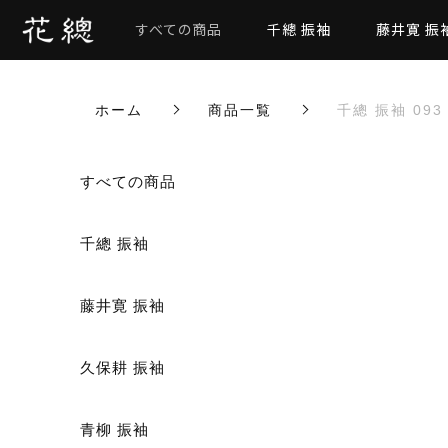
すべての商品
千總 振袖
藤井寛 振
ホーム
商品一覧
千總 振袖 093
カートに商品を追加しまし
すべての商品
千總 振袖
藤井寛 振袖
千總 振袖 093
数量
久保耕 振袖
青柳 振袖