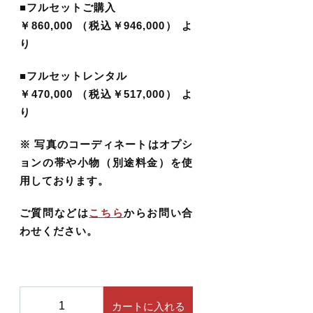
■フルセットご購入
価格帯
￥860,000 （税込￥946,000） よ
り
～
■フルセットレンタル
する
￥470,000 （税込￥517,000） よ
並び順
り
※ 写真のコーディネートはオプシ
ョンの帯や小物（別途料金）を使
用しております。
その他
ご質問などは
こちら
からお問い合
在庫あり
セール
わせください。
千
カートに入れる