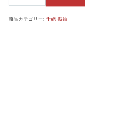
總
振
袖
商品カテゴリー:
千總 振袖
0
9
3
個