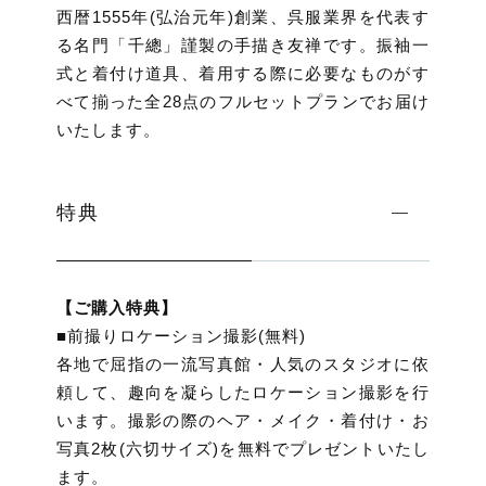
西暦1555年(弘治元年)創業、呉服業界を代表す
る名門「千總」謹製の手描き友禅です。振袖一
式と着付け道具、着用する際に必要なものがす
べて揃った全28点のフルセットプランでお届け
いたします。
特典
【ご購入特典】
■前撮りロケーション撮影(無料)
各地で屈指の一流写真館・人気のスタジオに依
頼して、趣向を凝らしたロケーション撮影を行
います。撮影の際のヘア・メイク・着付け・お
写真2枚(六切サイズ)を無料でプレゼントいたし
ます。