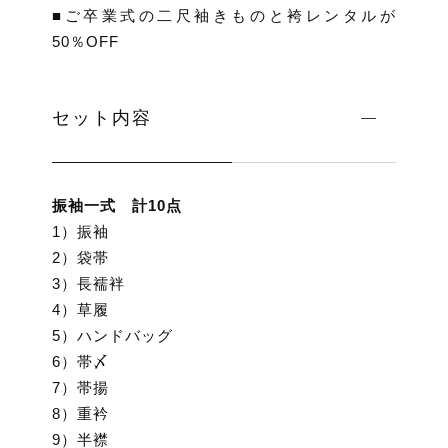
■ご卒業式の二尺袖きものと袴レンタルが
50％OFF
セット内容
振袖一式 計10点
1）振袖
2）袋帯
3）長襦袢
4）草履
5）ハンドバッグ
6）帯〆
7）帯揚
8）重衿
9）半襟