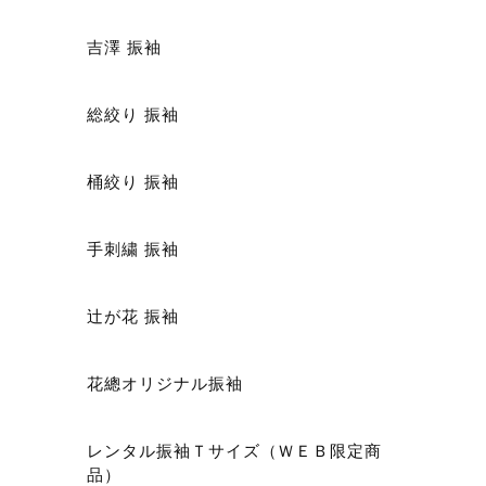
吉澤 振袖
総絞り 振袖
ショ
桶絞り 振袖
手刺繍 振袖
辻が花 振袖
花總オリジナル振袖
レンタル振袖Ｔサイズ（ＷＥＢ限定商
品）