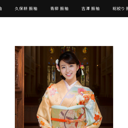
袖
久保耕 振袖
青柳 振袖
吉澤 振袖
総絞り 
た