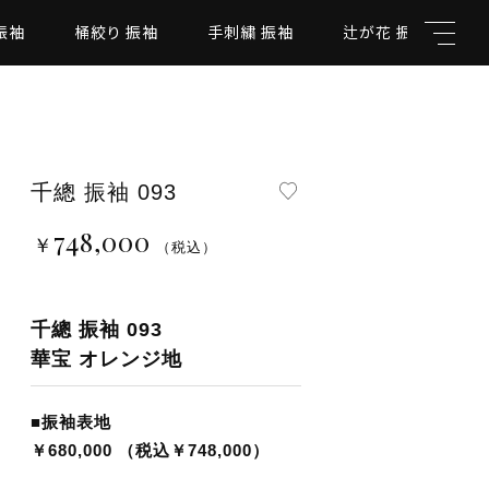
振袖
桶絞り 振袖
手刺繍 振袖
辻が花 振袖
千總 振袖 093
748,000
￥
親カテゴリ
（税込）
千總 振袖 093
華宝 オレンジ地
￥748,000
（税込）
子カテゴリ
■振袖表地
￥680,000 （税込￥748,000）