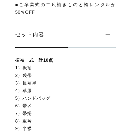
■ご卒業式の二尺袖きものと袴レンタルが
50％OFF
セット内容
振袖一式 計10点
1）振袖
2）袋帯
3）長襦袢
4）草履
5）ハンドバッグ
6）帯〆
7）帯揚
8）重衿
9）半襟