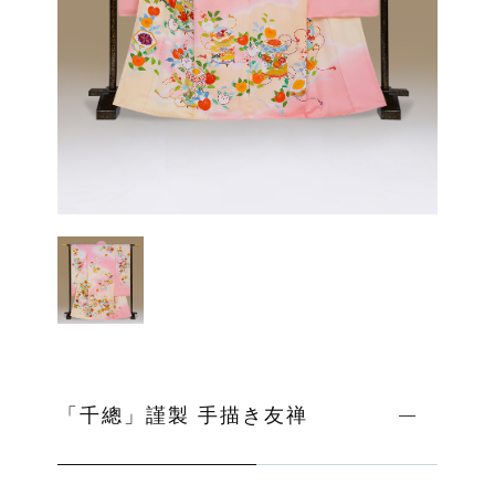
ッピングを続ける
カートを確認
「千總」謹製 手描き友禅