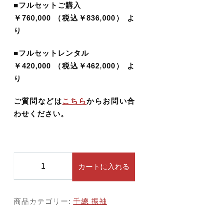
■フルセットご購入
価格帯
￥760,000 （税込￥836,000） よ
り
～
■フルセットレンタル
する
￥420,000 （税込￥462,000） よ
並び順
り
ご質問などは
こちら
からお問い合
わせください。
その他
在庫あり
セール
千
カートに入れる
總
振
袖
商品カテゴリー:
千總 振袖
0
3