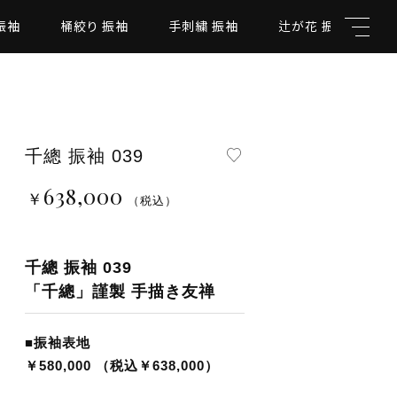
振袖
桶絞り 振袖
手刺繍 振袖
辻が花 振袖
千總 振袖 039
638,000
￥
親カテゴリ
（税込）
千總 振袖 039
「千總」謹製 手描き友禅
￥638,000
（税込）
子カテゴリ
■振袖表地
￥580,000 （税込￥638,000）