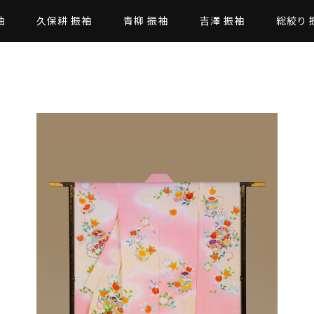
袖
久保耕 振袖
青柳 振袖
吉澤 振袖
総絞り 
た