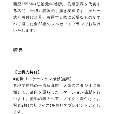
西暦1555年(弘治元年)創業、呉服業界を代表す
る名門「千總」謹製の手描き友禅です。振袖一
式と着付け道具、着用する際に必要なものがす
べて揃った全28点のフルセットプランでお届け
いたします。
特典
【ご購入特典】
■前撮りロケーション撮影(無料)
各地で屈指の一流写真館・人気のスタジオに依
頼して、趣向を凝らしたロケーション撮影を行
います。撮影の際のヘア・メイク・着付け・お
写真2枚(六切サイズ)を無料でプレゼントいたし
ます。