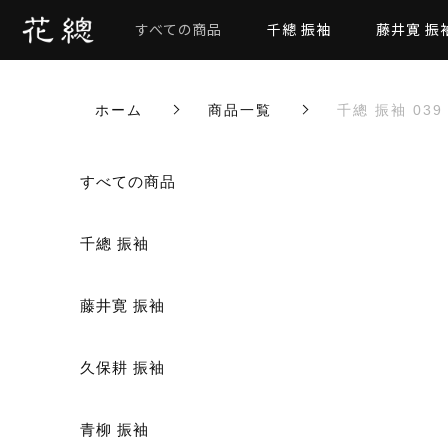
すべての商品
千總 振袖
藤井寛 振
ホーム
商品一覧
千總 振袖 039
カートに商品を追加しまし
すべての商品
千總 振袖
藤井寛 振袖
千總 振袖 039
数量
久保耕 振袖
青柳 振袖