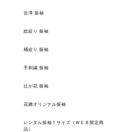
吉澤 振袖
総絞り 振袖
ショ
桶絞り 振袖
手刺繍 振袖
辻が花 振袖
花總オリジナル振袖
レンタル振袖Ｔサイズ（ＷＥＢ限定商
品）